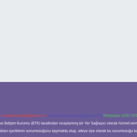
:
backlinkpaneli@gmail.com
Teams:
forumhizmeti@gmail.com
Whatsapp: 0262 606
ve İletişim Kurumu (BTK) tarafından onaylanmış bir Yer Sağlayıcı olarak hizmet verm
rı içeriklerin sorumluluğunu taşımakta olup, siteye üye olarak bu sorumluluğu kabul