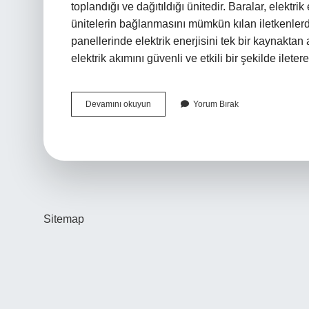
toplandığı ve dağıtıldığı ünitedir. Baralar, elektr
ünitelerin bağlanmasını mümkün kılan iletkenlerdir
panellerinde elektrik enerjisini tek bir kaynaktan a
elektrik akımını güvenli ve etkili bir şekilde ilet
Dağıtıcı
Devamını okuyun
Yorum Bırak
Bara
Ne
Işe
Yarar
Sitemap