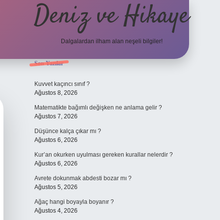
Deniz ve Hikaye
Dalgalardan ilham alan neşeli bilgiler!
Sidebar
Son Yazılar
ilbet yeni giriş
ilbet yeni giriş
grandoperabet
betexp
Kuvvet kaçıncı sınıf ?
Ağustos 8, 2026
Matematikte bağımlı değişken ne anlama gelir ?
Ağustos 7, 2026
Düşünce kalça çıkar mı ?
Ağustos 6, 2026
Kur’an okurken uyulması gereken kurallar nelerdir ?
Ağustos 6, 2026
Avrete dokunmak abdesti bozar mı ?
Ağustos 5, 2026
Ağaç hangi boyayla boyanır ?
Ağustos 4, 2026