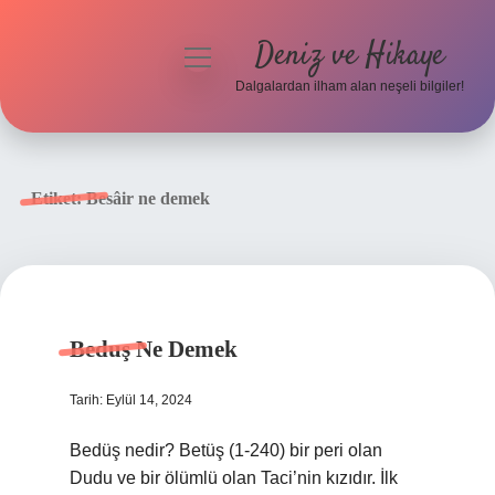
Deniz ve Hikaye
menüyü
aç
Dalgalardan ilham alan neşeli bilgiler!
Anasayfa
Gizlilik Politikası
Etiket:
Besâir ne demek
Yasal Uyarı
Hakkımızda
Beduş Ne Demek
Tarih: Eylül 14, 2024
Bedüş nedir? Betüş (1-240) bir peri olan
Dudu ve bir ölümlü olan Taci’nin kızıdır. İlk