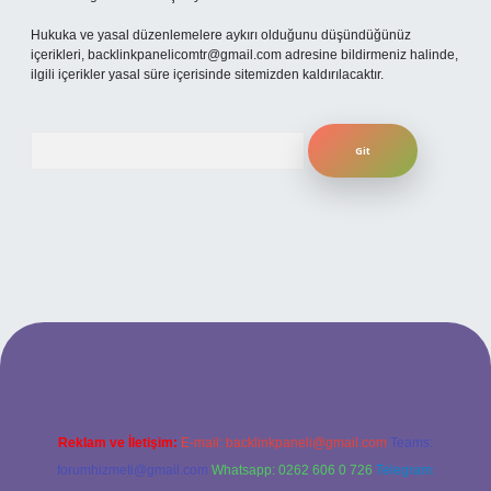
Hukuka ve yasal düzenlemelere aykırı olduğunu düşündüğünüz
içerikleri,
backlinkpanelicomtr@gmail.com
adresine bildirmeniz halinde,
ilgili içerikler yasal süre içerisinde sitemizden kaldırılacaktır.
Arama
betexper
Reklam ve İletişim:
E-mail:
backlinkpaneli@gmail.com
Teams:
forumhizmeti@gmail.com
Whatsapp: 0262 606 0 726
Telegram: