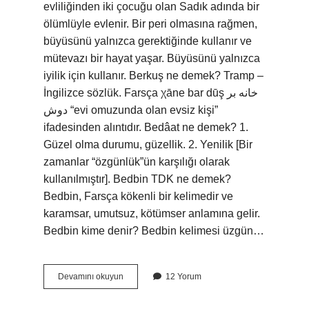
evliliğinden iki çocuğu olan Sadık adında bir
ölümlüyle evlenir. Bir peri olmasına rağmen,
büyüsünü yalnızca gerektiğinde kullanır ve
mütevazı bir hayat yaşar. Büyüsünü yalnızca
iyilik için kullanır. Berkuş ne demek? Tramp –
İngilizce sözlük. Farsça χāne bar dūş خانه بر
دوش “evi omuzunda olan evsiz kişi”
ifadesinden alıntıdır. Bedâat ne demek? 1.
Güzel olma durumu, güzellik. 2. Yenilik [Bir
zamanlar “özgünlük”ün karşılığı olarak
kullanılmıştır]. Bedbin TDK ne demek?
Bedbin, Farsça kökenli bir kelimedir ve
karamsar, umutsuz, kötümser anlamına gelir.
Bedbin kime denir? Bedbin kelimesi üzgün…
Beduş
Devamını okuyun
12 Yorum
Ne
Demek