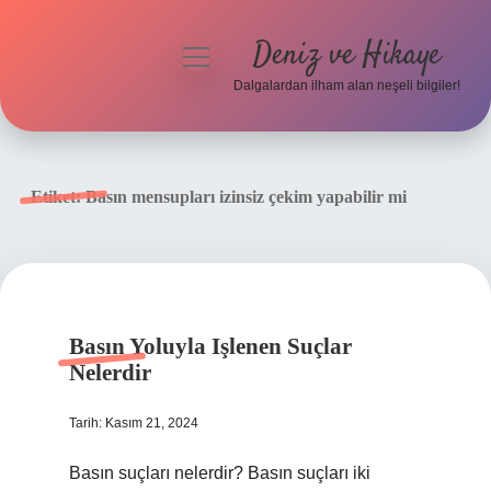
Deniz ve Hikaye
menüyü
aç
Dalgalardan ilham alan neşeli bilgiler!
Anasayfa
Gizlilik Politikası
Etiket:
Basın mensupları izinsiz çekim yapabilir mi
Yasal Uyarı
Hakkımızda
Basın Yoluyla Işlenen Suçlar
Nelerdir
Tarih: Kasım 21, 2024
Basın suçları nelerdir? Basın suçları iki