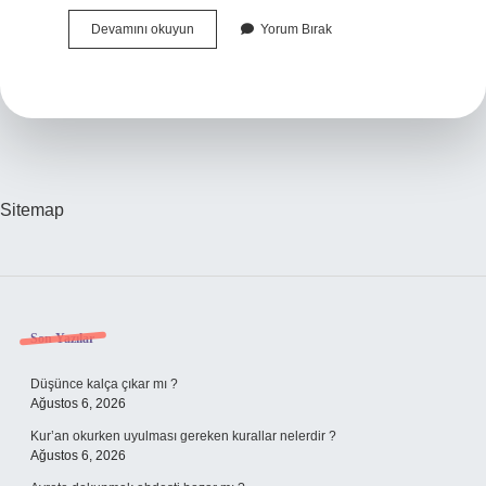
Basın
Devamını okuyun
Yorum Bırak
Yoluyla
Işlenen
Suçlar
Nelerdir
Sitemap
Sidebar
Son Yazılar
Düşünce kalça çıkar mı ?
Ağustos 6, 2026
Kur’an okurken uyulması gereken kurallar nelerdir ?
Ağustos 6, 2026