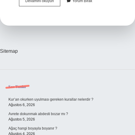
Dağıtıcı
Devamını okuyun
Yorum Bırak
Bara
Ne
Işe
Yarar
Sitemap
Sidebar
Son Yazılar
Kur’an okurken uyulması gereken kurallar nelerdir ?
Ağustos 6, 2026
Avrete dokunmak abdesti bozar mı ?
Ağustos 5, 2026
Ağaç hangi boyayla boyanır ?
Ağustos 4, 2026