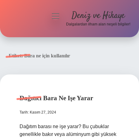
Deniz ve Hikaye
menüyü
aç
Dalgalardan ilham alan neşeli bilgiler!
Anasayfa
Gizlilik Politikası
Etiket:
Bara ne için kullanılır
Yasal Uyarı
Hakkımızda
Dağıtıcı Bara Ne Işe Yarar
Tarih: Kasım 27, 2024
Dağıtım barası ne işe yarar? Bu çubuklar
genellikle bakır veya alüminyum gibi yüksek