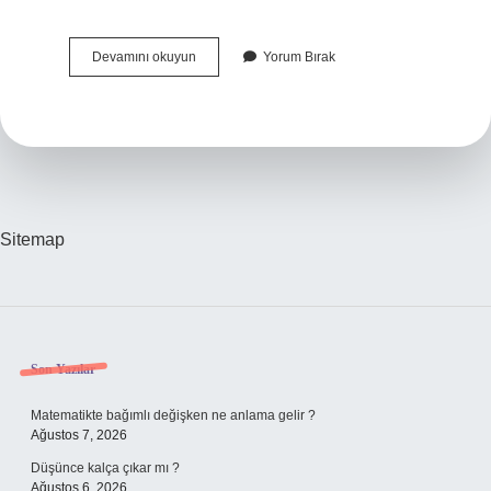
Davlumbaz
Devamını okuyun
Yorum Bırak
Kapağı
Açık
Mı
Olmalı
Kapalı
Mı
Sitemap
Sidebar
Son Yazılar
Matematikte bağımlı değişken ne anlama gelir ?
Ağustos 7, 2026
Düşünce kalça çıkar mı ?
Ağustos 6, 2026