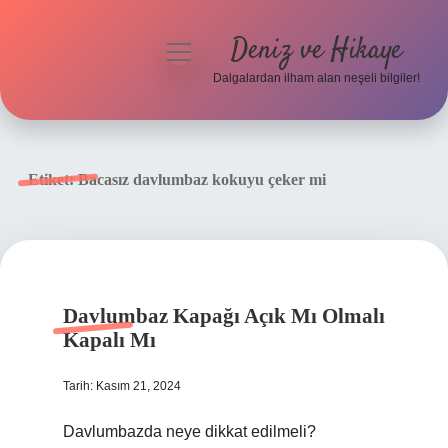
Deniz ve Hikaye
menüyü
aç
Dalgalardan ilham alan neşeli bilgiler!
Anasayfa
Gizlilik Politikası
Etiket:
Bacasız davlumbaz kokuyu çeker mi
Yasal Uyarı
Hakkımızda
Davlumbaz Kapağı Açık Mı Olmalı
Kapalı Mı
Tarih: Kasım 21, 2024
Davlumbazda neye dikkat edilmeli?