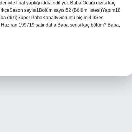
niyle final yaptığı iddia ediliyor. Baba Ocağı dizisi kaç
rkçeSezon sayısı1Bölüm sayısı52 (Bölüm listesi)Yapım18
 Baba (dizi)Süper BabaKanaltvGörüntü biçimi4:3Ses
6 Haziran 199719 satır daha Baba serisi kaç bölüm? Baba,