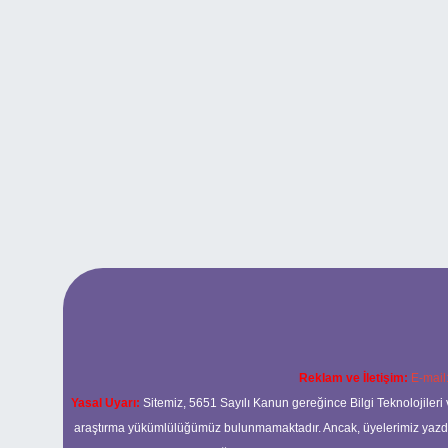
Reklam ve İletişim:
E-mail
Yasal Uyarı:
Sitemiz, 5651 Sayılı Kanun gereğince Bilgi Teknolojileri 
araştırma yükümlülüğümüz bulunmamaktadır. Ancak, üyelerimiz yazdıkla