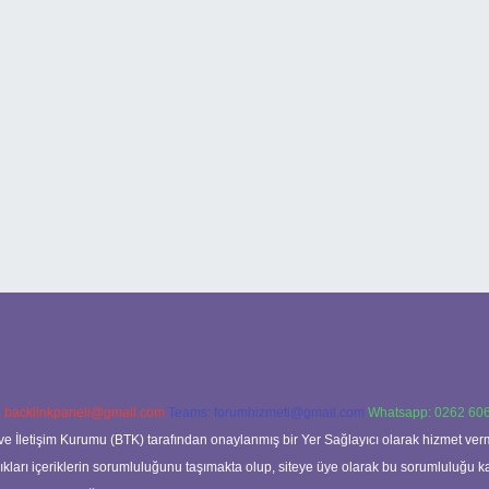
:
backlinkpaneli@gmail.com
Teams:
forumhizmeti@gmail.com
Whatsapp: 0262 606
ve İletişim Kurumu (BTK) tarafından onaylanmış bir Yer Sağlayıcı olarak hizmet verm
rı içeriklerin sorumluluğunu taşımakta olup, siteye üye olarak bu sorumluluğu kabul