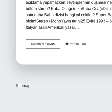
açıklama yapılmazken, reytinglerinin düşmesi nede
bölüm sürdü? Baba Ocağı (dizi)Baba OcağıDilTü
satır daha Baba dizisi hangi yıl çekildi? Süper
biçimiStereo / MonoYayın tarihi25 Eylül 1993 – 
İtalyan asıllı Amerikalı yazar…
Baba
Devamını okuyun
Yorum Bırak
Dizisi
Ne
Kadar
Sürdü
Sitemap