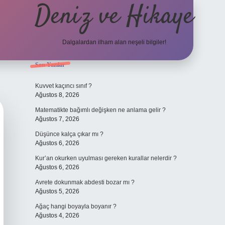
Deniz ve Hikaye
Dalgalardan ilham alan neşeli bilgiler!
Sidebar
Son Yazılar
ilbet yeni giriş
ilbet yeni giriş
grandoperabet
betexpe
Kuvvet kaçıncı sınıf ?
Ağustos 8, 2026
Matematikte bağımlı değişken ne anlama gelir ?
Ağustos 7, 2026
Düşünce kalça çıkar mı ?
Ağustos 6, 2026
Kur’an okurken uyulması gereken kurallar nelerdir ?
Ağustos 6, 2026
Avrete dokunmak abdesti bozar mı ?
Ağustos 5, 2026
Ağaç hangi boyayla boyanır ?
Ağustos 4, 2026