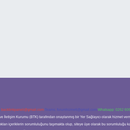
:
backlinkpaneli@gmail.com
Teams:
forumhizmeti@gmail.com
Whatsapp: 0262 606
ve İletişim Kurumu (BTK) tarafından onaylanmış bir Yer Sağlayıcı olarak hizmet verm
rı içeriklerin sorumluluğunu taşımakta olup, siteye üye olarak bu sorumluluğu kabul