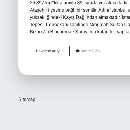
26.897 km²’lik alanıyla 39. sırada yer almaktadır
Ataşehir ilçesine bağlı bir semttir. Adını İstanb
yüksekliğindeki Kayış Dağı’ndan almaktadır. İsta
Tepesi: Edirnekapı semtinde Mihrimah Sultan Cam
Bizans’ın Blachernae Sarayı’nın kalan tek yapıla
Kayışdağı
Devamını okuyun
Yorum Bırak
Kaç
Metre
Yükseklikte
Sitemap