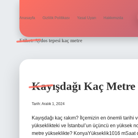
Anasayfa
Gizlilik Politikası
Yasal Uyarı
Hakkımızda
Etiket:
Aydos tepesi kaç metre
Kayışdağı Kaç Metre 
Tarih: Aralık 1, 2024
Kayışdağı kaç rakım? İlçemizin en önemli tarihi v
yükseklikteki ve İstanbul’un üçüncü en yüksek n
metre yükseklikte? KonyaYükseklik1016 mSaat d