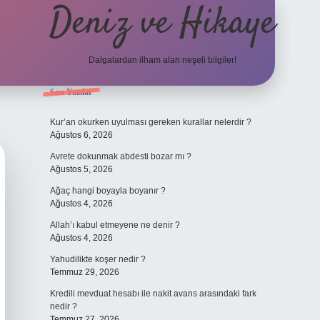
Deniz ve Hikaye
Dalgalardan ilham alan neşeli bilgiler!
Sidebar
Son Yazılar
ilbet yeni giriş
ilbet yeni giriş
grandoperabet
betexpe
Kur’an okurken uyulması gereken kurallar nelerdir ?
Ağustos 6, 2026
Avrete dokunmak abdesti bozar mı ?
Ağustos 5, 2026
Ağaç hangi boyayla boyanır ?
Ağustos 4, 2026
Allah’ı kabul etmeyene ne denir ?
Ağustos 4, 2026
Yahudilikte koşer nedir ?
Temmuz 29, 2026
Kredili mevduat hesabı ile nakit avans arasındaki fark
nedir ?
Temmuz 27, 2026