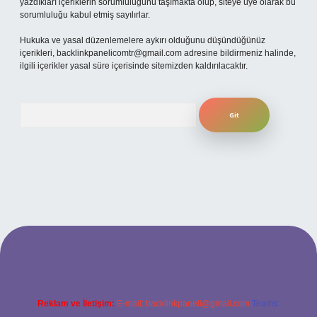
yazdıkları içeriklerin sorumluluğunu taşımakta olup, siteye üye olarak bu
sorumluluğu kabul etmiş sayılırlar.
Hukuka ve yasal düzenlemelere aykırı olduğunu düşündüğünüz
içerikleri,
backlinkpanelicomtr@gmail.com
adresine bildirmeniz halinde,
ilgili içerikler yasal süre içerisinde sitemizden kaldırılacaktır.
Arama
betexper
Reklam ve İletişim:
E-mail:
backlinkpaneli@gmail.com
Teams: