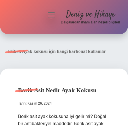
Deniz ve Hikaye
menüyü
aç
Dalgalardan ilham alan neşeli bilgiler!
Anasayfa
Gizlilik Politikası
Etiket:
Ayak kokusu için hangi karbonat kullanılır
Yasal Uyarı
Hakkımızda
Borik Asit Nedir Ayak Kokusu
Tarih: Kasım 26, 2024
Borik asit ayak kokusuna iyi gelir mi? Doğal
bir antibakteriyel maddedir. Borik asit ayak