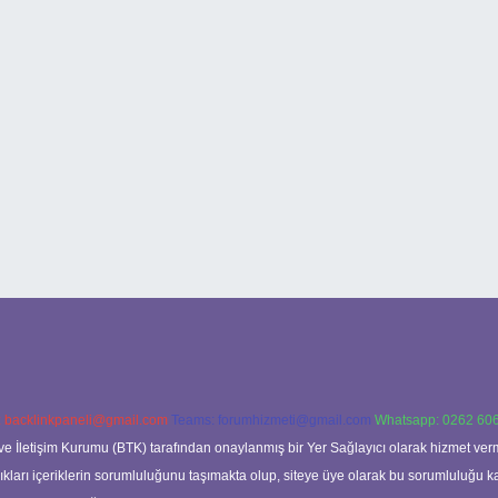
:
backlinkpaneli@gmail.com
Teams:
forumhizmeti@gmail.com
Whatsapp: 0262 606
ve İletişim Kurumu (BTK) tarafından onaylanmış bir Yer Sağlayıcı olarak hizmet verm
rı içeriklerin sorumluluğunu taşımakta olup, siteye üye olarak bu sorumluluğu kabul