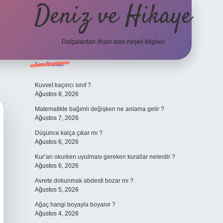
Deniz ve Hikaye
Dalgalardan ilham alan neşeli bilgiler!
Sidebar
Son Yazılar
ilbet yeni giriş
ilbet yeni giriş
grandope
Kuvvet kaçıncı sınıf ?
Ağustos 8, 2026
Matematikte bağımlı değişken ne anlama gelir ?
Ağustos 7, 2026
Düşünce kalça çıkar mı ?
Ağustos 6, 2026
Kur’an okurken uyulması gereken kurallar nelerdir ?
Ağustos 6, 2026
Avrete dokunmak abdesti bozar mı ?
Ağustos 5, 2026
Ağaç hangi boyayla boyanır ?
Ağustos 4, 2026