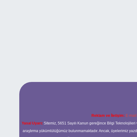
Reklam ve İletişim:
E-mail
Yasal Uyarı:
Sitemiz, 5651 Sayılı Kanun gereğince Bilgi Teknolojileri 
araştırma yükümlülüğümüz bulunmamaktadır. Ancak, üyelerimiz yazdıkla