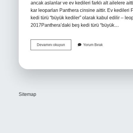
ancak aslanlar ve ev kedileri farklı alt ailelere ait
kar leoparları Panthera cinsine aittir. Ev kedileri 
kedi türü “büyük kediler” olarak kabul edilir – leo
2017Panthera’daki beş kedi türü “büyük…
Kediler
Devamını okuyun
Yorum Bırak
Neden
Aslanlara
Benzer
Sitemap