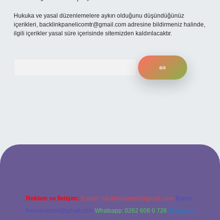
Hukuka ve yasal düzenlemelere aykırı olduğunu düşündüğünüz
içerikleri,
backlinkpanelicomtr@gmail.com
adresine bildirmeniz halinde,
ilgili içerikler yasal süre içerisinde sitemizden kaldırılacaktır.
Arama
betexper
Reklam ve İletişim:
E-mail:
backlinkpaneli@gmail.com
Teams:
forumhizmeti@gmail.com
Whatsapp: 0262 606 0 726
Telegram: