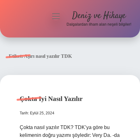
Deniz ve Hikaye
menüyü
aç
Dalgalardan ilham alan neşeli bilgiler!
Anasayfa
Gizlilik Politikası
Etiket:
Aşırı nasıl yazılır TDK
Yasal Uyarı
Hakkımızda
Çokta Iyi Nasıl Yazılır
Tarih: Eylül 25, 2024
Çokta nasıl yazılır TDK? TDK’ya göre bu
kelimenin doğru yazımı şöyledir: Very Da. -da