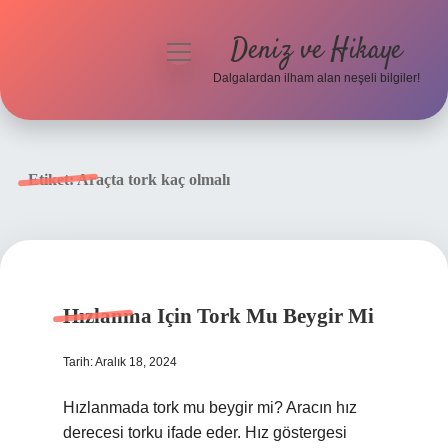
Deniz ve Hikaye
menüyü
aç
Dalgalardan ilham alan neşeli bilgiler!
Anasayfa
Gizlilik Politikası
Etiket:
Araçta tork kaç olmalı
Yasal Uyarı
Hakkımızda
Hızlanma Için Tork Mu Beygir Mi
Tarih: Aralık 18, 2024
Hızlanmada tork mu beygir mi? Aracın hız
derecesi torku ifade eder. Hız göstergesi