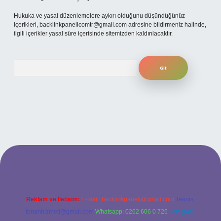
Hukuka ve yasal düzenlemelere aykırı olduğunu düşündüğünüz
içerikleri,
backlinkpanelicomtr@gmail.com
adresine bildirmeniz halinde,
ilgili içerikler yasal süre içerisinde sitemizden kaldırılacaktır.
Arama
etexper
Reklam ve İletişim:
E-mail:
backlinkpaneli@gmail.com
Teams:
forumhizmeti@gmail.com
Whatsapp: 0262 606 0 726
Telegram: