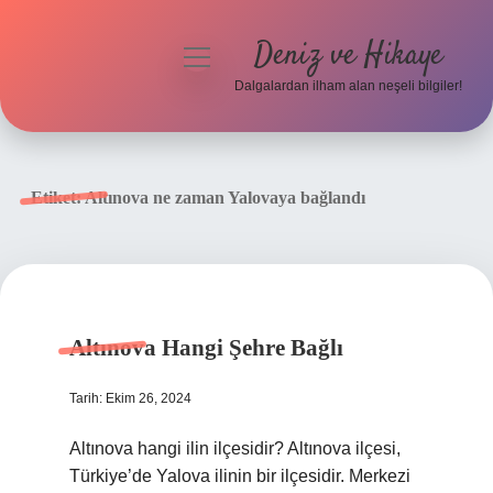
Deniz ve Hikaye
menüyü
aç
Dalgalardan ilham alan neşeli bilgiler!
Anasayfa
Gizlilik Politikası
Etiket:
Altınova ne zaman Yalovaya bağlandı
Yasal Uyarı
Hakkımızda
Altınova Hangi Şehre Bağlı
Tarih: Ekim 26, 2024
Altınova hangi ilin ilçesidir? Altınova ilçesi,
Türkiye’de Yalova ilinin bir ilçesidir. Merkezi