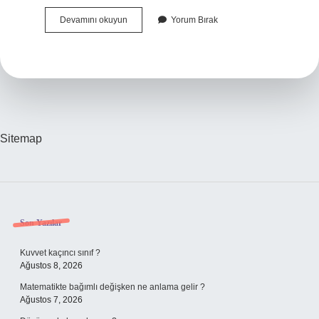
Altınova
Devamını okuyun
Yorum Bırak
Hangi
Şehre
Bağlı
Sitemap
Sidebar
Son Yazılar
Kuvvet kaçıncı sınıf ?
Ağustos 8, 2026
Matematikte bağımlı değişken ne anlama gelir ?
Ağustos 7, 2026