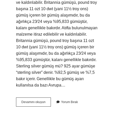
ve kaldırılabilir. Britannia gümüşü, pound troy
başına 11 ozt 10 dwt (yani 11½ troy ons)
gümüş içeren bir gümüş alaşımıdır, bu da
ağırlıkça 23⁄24 veya %95,833 gümüştür,
kalanı genellikle bakırdır. Atıfta bulunulmayan
malzeme itiraz edilebilir ve kaldırılabilir.
Britannia gümüşü, pound troy başına 11 ozt
10 dwt (yani 11½ troy ons) gümüş içeren bir
gümüş alaşımıdır, bu da ağırlıkça 23⁄24 veya
%95,833 gümüştür, kalanı genellikle bakırdır.
Sterling silver gümüş mü? 925 ayar gümüşe
“sterling silver” denir. %92,5 gümüş ve %7,5
bakır içerir. Genellikle bu gümüş ayarı
kullanılsa da bazı Avrupa…
Sterling
Devamını okuyun
Yorum Bırak
Gümüş
Mü