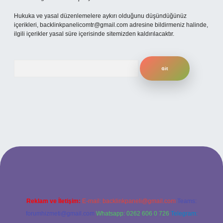
Hukuka ve yasal düzenlemelere aykırı olduğunu düşündüğünüz
içerikleri,
backlinkpanelicomtr@gmail.com
adresine bildirmeniz halinde,
ilgili içerikler yasal süre içerisinde sitemizden kaldırılacaktır.
Arama
betexper
Reklam ve İletişim:
E-mail:
backlinkpaneli@gmail.com
Teams:
forumhizmeti@gmail.com
Whatsapp: 0262 606 0 726
Telegram: