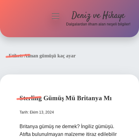
Deniz ve Hikaye
menüyü
aç
Dalgalardan ilham alan neşeli bilgiler!
Anasayfa
Gizlilik Politikası
Etiket:
Alman gümüşü kaç ayar
Yasal Uyarı
Hakkımızda
Sterling Gümüş Mü Britanya Mı
Tarih: Ekim 13, 2024
Britanya gümüş ne demek? İngiliz gümüşü.
Atıfta bulunulmayan malzeme itiraz edilebilir