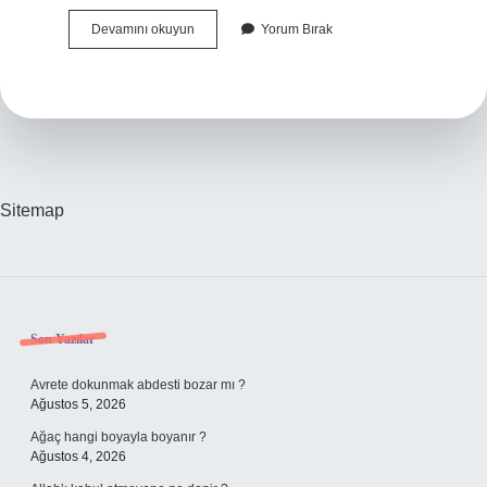
Aşağıdakilerden
Devamını okuyun
Yorum Bırak
Hangisi
Ceza
Sorumluluğunu
Ortadan
Kaldırır
Sitemap
Sidebar
Son Yazılar
Avrete dokunmak abdesti bozar mı ?
Ağustos 5, 2026
Ağaç hangi boyayla boyanır ?
Ağustos 4, 2026