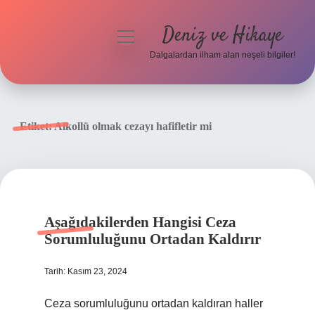
Deniz ve Hikaye
menüyü
aç
Dalgalardan ilham alan neşeli bilgiler!
Anasayfa
Gizlilik Politikası
Etiket:
Alkollü olmak cezayı hafifletir mi
Yasal Uyarı
Hakkımızda
Aşağıdakilerden Hangisi Ceza
Sorumluluğunu Ortadan Kaldırır
Tarih: Kasım 23, 2024
Ceza sorumluluğunu ortadan kaldıran haller