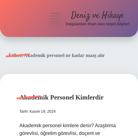
Deniz ve Hikaye
menüyü
aç
Dalgalardan ilham alan neşeli bilgiler!
Anasayfa
Gizlilik Politikası
Etiket:
Akademik personel ne kadar maaş alır
Yasal Uyarı
Hakkımızda
Akademik Personel Kimlerdir
Tarih: Kasım 19, 2024
Akademik personel kimlere denir? Araştırma
görevlisi, öğretim görevlisi, doçent ve