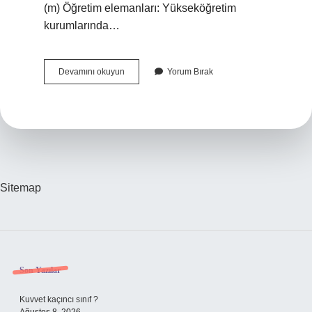
(m) Öğretim elemanları: Yükseköğretim
kurumlarında…
Akademik
Devamını okuyun
Yorum Bırak
Personel
Kimlerdir
Sitemap
Sidebar
Son Yazılar
Kuvvet kaçıncı sınıf ?