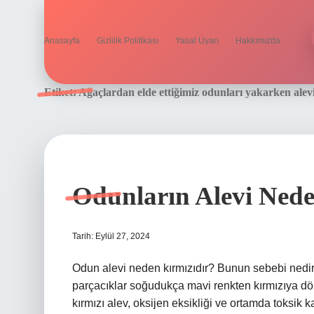
Anasayfa
Gizlilik Politikası
Yasal Uyarı
Hakkımızda
Etiket:
Ağaçlardan elde ettiğimiz odunları yakarken alev
Odunların Alevi Nede
Tarih: Eylül 27, 2024
Odun alevi neden kırmızıdır? Bunun sebebi nedir
parçacıklar soğudukça mavi renkten kırmızıya dön
kırmızı alev, oksijen eksikliği ve ortamda toksi