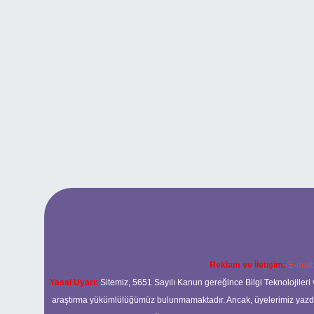
Reklam ve İletişim:
E-mail
Yasal Uyarı:
Sitemiz, 5651 Sayılı Kanun gereğince Bilgi Teknolojileri 
araştırma yükümlülüğümüz bulunmamaktadır. Ancak, üyelerimiz yazdıkla