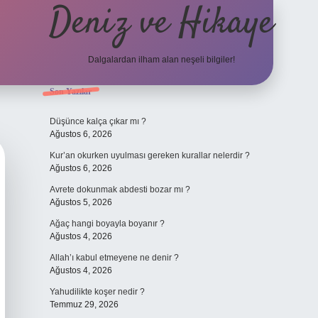
Deniz ve Hikaye
Dalgalardan ilham alan neşeli bilgiler!
Sidebar
Son Yazılar
ilbet yeni giriş
ilbet yeni giriş
grandoperabet
betexpe
Düşünce kalça çıkar mı ?
Ağustos 6, 2026
Kur’an okurken uyulması gereken kurallar nelerdir ?
Ağustos 6, 2026
Avrete dokunmak abdesti bozar mı ?
Ağustos 5, 2026
Ağaç hangi boyayla boyanır ?
Ağustos 4, 2026
Allah’ı kabul etmeyene ne denir ?
Ağustos 4, 2026
Yahudilikte koşer nedir ?
Temmuz 29, 2026