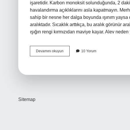
işaretidir. Karbon monoksit solunduğunda, 2 dakik
havalandırma açıklıklarını asla kapatmayın. Merh
sahip bir nesne her dalga boyunda ışınım yaysa d
aralıktadır. Sıcaklık arttıkça, bu aralık görünür a
ışığın rengi kırmızıdan maviye kayar. Alev neden
Odunların
Devamını okuyun
10 Yorum
Alevi
Neden
Kırmızı
Olur
Sitemap