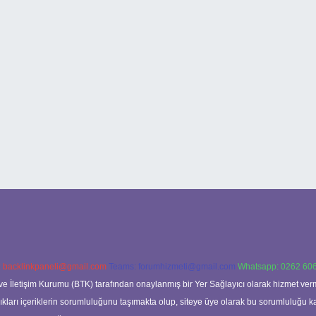
:
backlinkpaneli@gmail.com
Teams:
forumhizmeti@gmail.com
Whatsapp: 0262 606
ve İletişim Kurumu (BTK) tarafından onaylanmış bir Yer Sağlayıcı olarak hizmet verm
rı içeriklerin sorumluluğunu taşımakta olup, siteye üye olarak bu sorumluluğu kabul