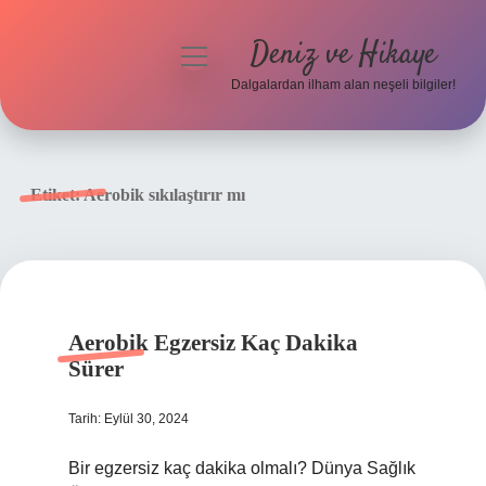
Deniz ve Hikaye
menüyü
aç
Dalgalardan ilham alan neşeli bilgiler!
Anasayfa
Gizlilik Politikası
Etiket:
Aerobik sıkılaştırır mı
Yasal Uyarı
Hakkımızda
Aerobik Egzersiz Kaç Dakika
Sürer
Tarih: Eylül 30, 2024
Bir egzersiz kaç dakika olmalı? Dünya Sağlık