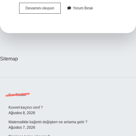
Aerobik
Devamını okuyun
Yorum Bırak
Egzersiz
Kaç
Dakika
Sürer
Sitemap
Sidebar
Son Yazılar
Kuvvet kaçıncı sınıf ?
Ağustos 8, 2026
Matematikte bağımlı değişken ne anlama gelir ?
Ağustos 7, 2026