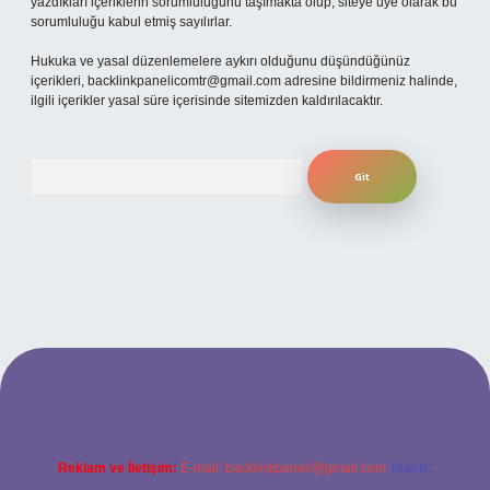
yazdıkları içeriklerin sorumluluğunu taşımakta olup, siteye üye olarak bu
sorumluluğu kabul etmiş sayılırlar.
Hukuka ve yasal düzenlemelere aykırı olduğunu düşündüğünüz
içerikleri,
backlinkpanelicomtr@gmail.com
adresine bildirmeniz halinde,
ilgili içerikler yasal süre içerisinde sitemizden kaldırılacaktır.
Arama
betexper
Reklam ve İletişim:
E-mail:
backlinkpaneli@gmail.com
Teams: