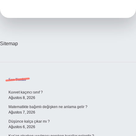
Bebek
Anne
Babasını
Tanır
Mı
Sitemap
Sidebar
Son Yazılar
Kuvvet kaçıncı sınıf ?
Ağustos 8, 2026
Matematikte bağımlı değişken ne anlama gelir ?
Ağustos 7, 2026
Düşünce kalça çıkar mı ?
Ağustos 6, 2026