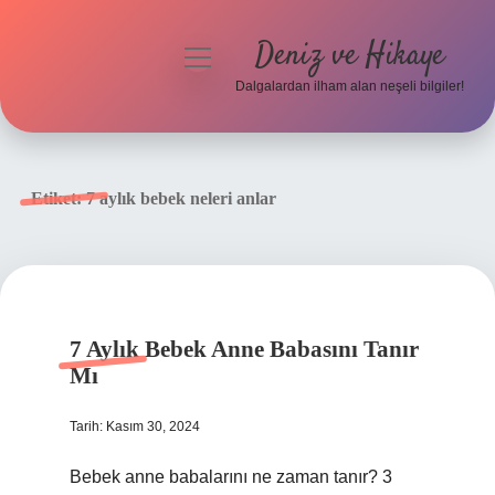
Deniz ve Hikaye
menüyü
aç
Dalgalardan ilham alan neşeli bilgiler!
Anasayfa
Gizlilik Politikası
Etiket:
7 aylık bebek neleri anlar
Yasal Uyarı
Hakkımızda
7 Aylık Bebek Anne Babasını Tanır
Mı
Tarih: Kasım 30, 2024
Bebek anne babalarını ne zaman tanır? 3