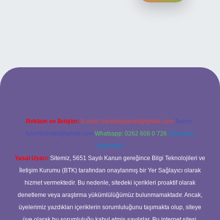
texper
Reklam ve İletişim:
E-mail:
backlinkpaneli@gmail.com
Teams:
forumhizmeti@gmail.com
Whatsapp: 0262 606 0 726
Telegram:
@karabul
Yasal Uyarı:
Sitemiz, 5651 Sayılı Kanun gereğince Bilgi Teknolojileri ve
İletişim Kurumu (BTK) tarafından onaylanmış bir Yer Sağlayıcı olarak
hizmet vermektedir. Bu nedenle, sitedeki içerikleri proaktif olarak
denetleme veya araştırma yükümlülüğümüz bulunmamaktadır. Ancak,
üyelerimiz yazdıkları içeriklerin sorumluluğunu taşımakta olup, siteye
üye olarak bu sorumluluğu kabul etmiş sayılırlar. Bu internet sitesi,