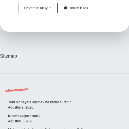
Bordroda
Devamını okuyun
Yorum Bırak
Brüt
Ücret
Hangisi
Sitemap
Sidebar
Son Yazılar
Yeni bir hayata alışmak ne kadar sürer ?
Ağustos 9, 2026
Kuvvet kaçıncı sınıf ?
Ağustos 8, 2026