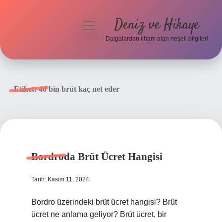
Deniz ve Hikaye
menüyü
aç
Dalgalardan ilham alan neşeli bilgiler!
Anasayfa
Gizlilik Politikası
Etiket:
40 bin brüt kaç net eder
Yasal Uyarı
Hakkımızda
Bordroda Brüt Ücret Hangisi
Tarih: Kasım 11, 2024
Bordro üzerindeki brüt ücret hangisi? Brüt
ücret ne anlama geliyor? Brüt ücret, bir