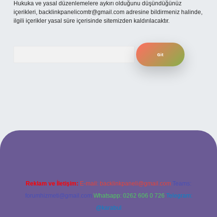
Hukuka ve yasal düzenlemelere aykırı olduğunu düşündüğünüz
içerikleri,
backlinkpanelicomtr@gmail.com
adresine bildirmeniz halinde,
ilgili içerikler yasal süre içerisinde sitemizden kaldırılacaktır.
Arama
etexper
Reklam ve İletişim:
E-mail:
backlinkpaneli@gmail.com
Teams:
forumhizmeti@gmail.com
Whatsapp: 0262 606 0 726
Telegram:
@karabul