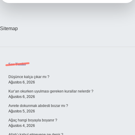
Sitemap
Sidebar
Son Yazılar
Düşünce kalça çıkar mı ?
Ağustos 6, 2026
Kur’an okurken uyulması gereken kurallar nelerdir ?
Ağustos 6, 2026
Avrete dokunmak abdesti bozar mı ?
Ağustos 5, 2026
Ağaç hangi boyayla boyanır ?
Ağustos 4, 2026
Allah’ı kabul etmeyene ne denir ?