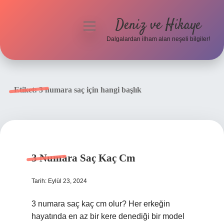
Deniz ve Hikaye
menüyü
aç
Dalgalardan ilham alan neşeli bilgiler!
Anasayfa
Gizlilik Politikası
Etiket:
3 numara saç için hangi başlık
Yasal Uyarı
Hakkımızda
3 Numara Saç Kaç Cm
Tarih: Eylül 23, 2024
3 numara saç kaç cm olur? Her erkeğin
hayatında en az bir kere denediği bir model