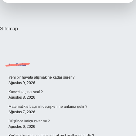
Sitemap
Sidebar
Son Yazılar
Yeni bir hayata alışmak ne kadar sürer ?
Ağustos 9, 2026
Kuvvet kaçıncı sınıf ?
Ağustos 8, 2026
Matematikte bağımlı değişken ne anlama gelir ?
Ağustos 7, 2026
Düşünce kalça çıkar mı ?
Ağustos 6, 2026
Kur’an okurken uyulması gereken kurallar nelerdir ?