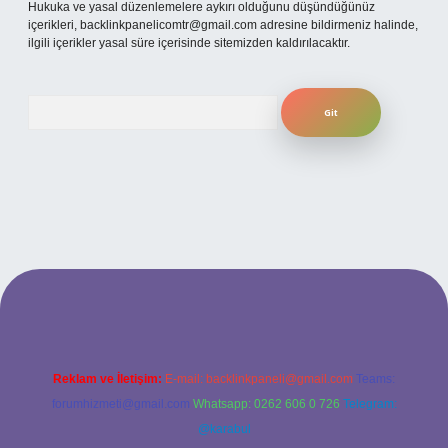
Hukuka ve yasal düzenlemelere aykırı olduğunu düşündüğünüz
içerikleri,
backlinkpanelicomtr@gmail.com
adresine bildirmeniz halinde,
ilgili içerikler yasal süre içerisinde sitemizden kaldırılacaktır.
Arama
betexper
Reklam ve İletişim:
E-mail:
backlinkpaneli@gmail.com
Teams:
forumhizmeti@gmail.com
Whatsapp: 0262 606 0 726
Telegram:
@karabul