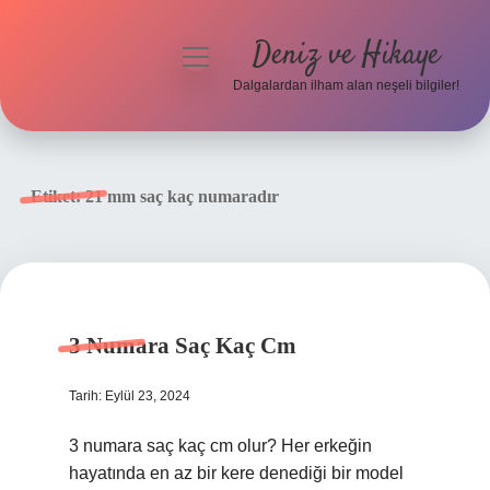
Deniz ve Hikaye
menüyü
aç
Dalgalardan ilham alan neşeli bilgiler!
Anasayfa
Gizlilik Politikası
Etiket:
21 mm saç kaç numaradır
Yasal Uyarı
Hakkımızda
3 Numara Saç Kaç Cm
Tarih: Eylül 23, 2024
3 numara saç kaç cm olur? Her erkeğin
hayatında en az bir kere denediği bir model