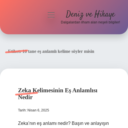
Deniz ve Hikaye
menüyü
aç
Dalgalardan ilham alan neşeli bilgiler!
Anasayfa
Gizlilik Politikası
Etiket:
10 tane eş anlamlı kelime söyler misin
Yasal Uyarı
Hakkımızda
Zeka Kelimesinin Eş Anlamlısı
Nedir
Tarih: Nisan 6, 2025
Zeka’nın eş anlamı nedir? Başın ve anlayışın