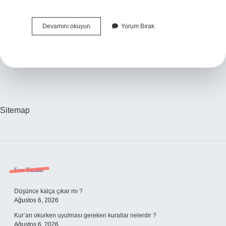
Zeka
Devamını okuyun
Yorum Bırak
Kelimesinin
Eş
Anlamlısı
Nedir
Sitemap
Sidebar
Son Yazılar
Düşünce kalça çıkar mı ?
Ağustos 6, 2026
Kur’an okurken uyulması gereken kurallar nelerdir ?
Ağustos 6, 2026