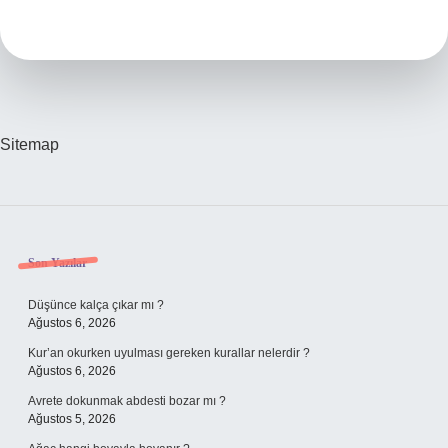
Halley
Kilo
Aldırır
Mı
Sitemap
Sidebar
Son Yazılar
Düşünce kalça çıkar mı ?
Ağustos 6, 2026
Kur’an okurken uyulması gereken kurallar nelerdir ?
Ağustos 6, 2026
Avrete dokunmak abdesti bozar mı ?
Ağustos 5, 2026