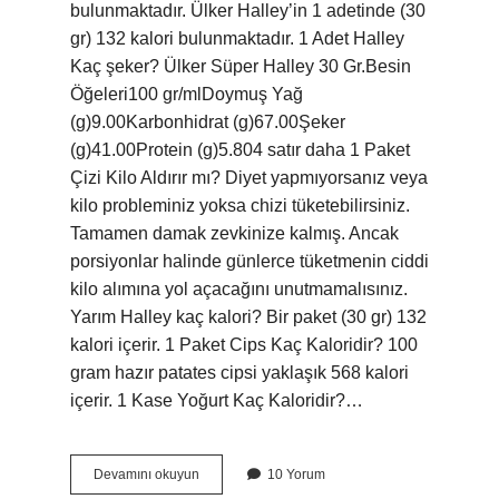
bulunmaktadır. Ülker Halley’in 1 adetinde (30
gr) 132 kalori bulunmaktadır. 1 Adet Halley
Kaç şeker? Ülker Süper Halley 30 Gr.Besin
Öğeleri100 gr/mlDoymuş Yağ
(g)9.00Karbonhidrat (g)67.00Şeker
(g)41.00Protein (g)5.804 satır daha 1 Paket
Çizi Kilo Aldırır mı? Diyet yapmıyorsanız veya
kilo probleminiz yoksa chizi tüketebilirsiniz.
Tamamen damak zevkinize kalmış. Ancak
porsiyonlar halinde günlerce tüketmenin ciddi
kilo alımına yol açacağını unutmamalısınız.
Yarım Halley kaç kalori? Bir paket (30 gr) 132
kalori içerir. 1 Paket Cips Kaç Kaloridir? 100
gram hazır patates cipsi yaklaşık 568 kalori
içerir. 1 Kase Yoğurt Kaç Kaloridir?…
1
Devamını okuyun
10 Yorum
Adet