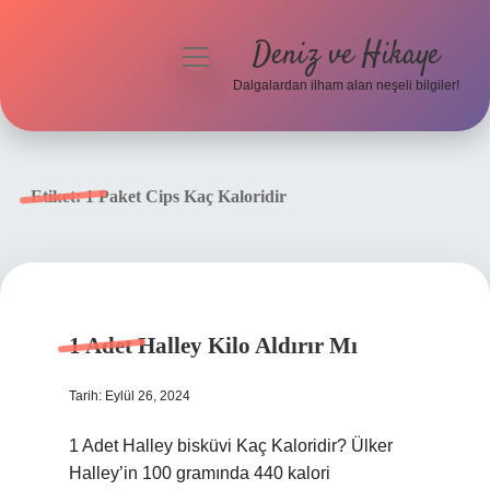
Deniz ve Hikaye
menüyü
aç
Dalgalardan ilham alan neşeli bilgiler!
Anasayfa
Gizlilik Politikası
Etiket:
1 Paket Cips Kaç Kaloridir
Yasal Uyarı
Hakkımızda
1 Adet Halley Kilo Aldırır Mı
Tarih: Eylül 26, 2024
1 Adet Halley bisküvi Kaç Kaloridir? Ülker
Halley’in 100 gramında 440 kalori