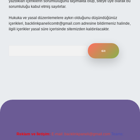
yazdıkları içeriklerin sorumluluğunu taşımakta olup, siteye üye olarak bu
sorumluluğu kabul etmiş sayılırlar.
Hukuka ve yasal düzenlemelere aykırı olduğunu düşündüğünüz
içerikleri,
backlinkpanelicomtr@gmail.com
adresine bildirmeniz halinde,
ilgili içerikler yasal süre içerisinde sitemizden kaldırılacaktır.
Arama
etexper
Reklam ve İletişim:
E-mail:
backlinkpaneli@gmail.com
Teams: